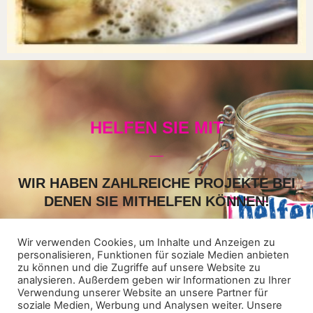
HELFEN SIE MIT
WIR HABEN ZAHLREICHE PROJEKTE BEI
DENEN SIE MITHELFEN KÖNNEN!
Schauen Sie auf unsere „Helfer-Seite“. Vielleicht ist ein Projekt
dabei, an dem Sie Zeit und Lust haben mitzuwirken. Einfach
Wir verwenden Cookies, um Inhalte und Anzeigen zu
anklicken und eintragen.
personalisieren, Funktionen für soziale Medien anbieten
zu können und die Zugriffe auf unsere Website zu
analysieren. Außerdem geben wir Informationen zu Ihrer
Verwendung unserer Website an unsere Partner für
ICH WILL HELFEN
soziale Medien, Werbung und Analysen weiter. Unsere