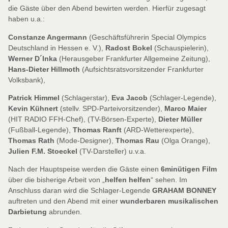
die Gäste über den Abend bewirten werden. Hierfür zugesagt
haben u.a.:
Constanze Angermann
(Geschäftsführerin Special Olympics
Deutschland in Hessen e. V.),
Radost Bokel
(Schauspielerin),
Werner D´Inka
(Herausgeber Frankfurter Allgemeine Zeitung),
Hans-Dieter Hillmoth
(Aufsichtsratsvorsitzender Frankfurter
Volksbank),
Patrick Himmel
(Schlagerstar),
Eva Jacob
(Schlager-Legende),
Kevin Kühnert
(stellv. SPD-Parteivorsitzender),
Marco Maier
(HIT RADIO FFH-Chef), (TV-Börsen-Experte),
Dieter Müller
(Fußball-Legende),
Thomas Ranft
(ARD-Wetterexperte),
Thomas Rath
(Mode-Designer),
Thomas Rau
(Olga Orange),
Julien F.M. Stoeckel
(TV-Darsteller) u.v.a.
Nach der Hauptspeise werden die Gäste einen
6minütigen Film
über die bisherige Arbeit von „
helfen helfen
“ sehen. Im
Anschluss daran wird die Schlager-Legende
GRAHAM BONNEY
auftreten und den Abend mit einer
wunderbaren musikalischen
Darbietung
abrunden.