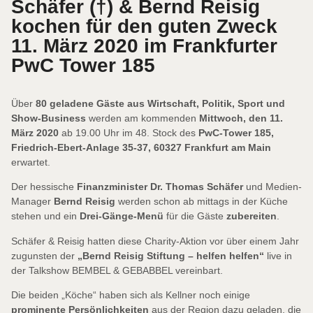
Schäfer (†) & Bernd Reisig
kochen für den guten Zweck
11. März 2020 im Frankfurter
PwC Tower 185
Über
80 geladene Gäste aus Wirtschaft, Politik, Sport und
Show-Business
werden am kommenden
Mittwoch, den 11.
März 2020
ab 19.00 Uhr im 48. Stock des
PwC-Tower 185,
Friedrich-Ebert-Anlage 35-37, 60327 Frankfurt am Main
erwartet.
Der hessische
Finanzminister Dr. Thomas Schäfer
und Medien-
Manager
Bernd Reisig
werden schon ab mittags in der Küche
stehen und ein
Drei-Gänge-Menü
für die Gäste
zubereiten
.
Schäfer & Reisig hatten diese Charity-Aktion vor über einem Jahr
zugunsten der
„Bernd Reisig Stiftung – helfen helfen“
live in
der Talkshow BEMBEL & GEBABBEL vereinbart.
Die beiden „Köche“ haben sich als Kellner noch einige
prominente Persönlichkeiten
aus der Region dazu geladen, die