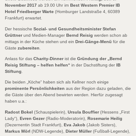
November 2017
ab 19.00 Uhr im
Best Western Premier IB
Hotel Friedberger Warte
(Homburger Landstraße 4, 60389
Frankfurt) erwartet.
Der hessische
Sozial- und Gesundheitsminister Stefan
Grüttner
und Medien-Manager
Bernd Reisig
werden schon ab
mittags in der Küche stehen und ein
Drei-Gänge-Menü
für die
Gäste
zubereiten
.
Anlass für das
Charity-Dinner
ist die
Gründung der „Bernd
Reisig Stiftung – helfen helfen“
in der Dachstiftung der
IB
Stiftung
.
Die beiden „Köche“ haben sich als Kellner noch einige
prominente Persönlichkeiten
aus der Region dazu geladen, die
die Gäste über den Abend bewirten werden. Hierfür zugesagt
haben u.a.:
Radost Bokel
(Schauspielerin),
Ursula Bouffier
(Hessens „First
Lady“),
Evren Gezer
(Radio-Moderatorin),
Rosemarie Heilig
(Dezernentin Stadt Frankfurt),
Eva Jakob
(Jakob Sisters),
Markus Mörl
(NDW-Legende),
Dieter Müller
(Fußball-Legende),