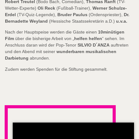
Robert Treutel
(Bodo Bach, Comedian),
Thomas Ranft
(TV-
Wetter-Experte)
Oli Reck
(Fußball-Trainer),
Werner Schulze-
Erdel
(TV-Quiz-Legende),
Bruder Paulus
(Ordenspriester),
Dr.
Bernadette Weyland
(Hessische Staatssekretärin a.D.)
u.v.a.
Nach der Hauptspeise werden die Gäste einen
10minütigen
Film
über die bisherige Arbeit von „
helfen helfen
“ sehen. Im
Anschluss daran wird der Pop-Tenor
SILVIO D´ANZA
auftreten
und den Abend mit seiner
wunderbaren musikalischen
Darbietung
abrunden.
Zudem werden Spenden für die Stiftung gesammelt.