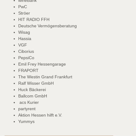
wineBank
PwC
Ströer
HIT RADIO FFH
Deutsche Vermögensberatung
Wisag
Hassia
VGF
Ciborius
PepsiCo
Emil Frey Hessengarage
FRAPORT
The Westin Grand Frankfurt
Ralf Wisser GmbH
Huck Bäckerei
Ballcom GmbH
acs Kurier
partyrent
Aktion Hessen hilft e.V.
Yummys