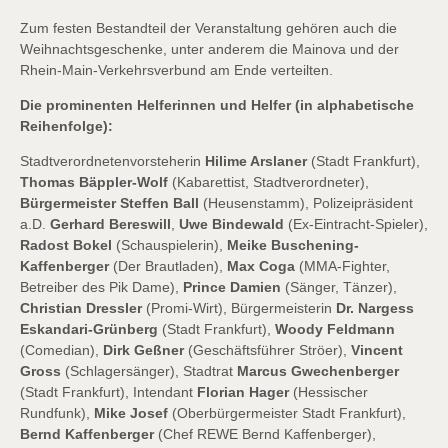
Zum festen Bestandteil der Veranstaltung gehören auch die
Weihnachtsgeschenke, unter anderem die Mainova und der
Rhein-Main-Verkehrsverbund am Ende verteilten.
Die prominenten Helferinnen und Helfer (in alphabetische
Reihenfolge):
Stadtverordnetenvorsteherin
Hilime Arslaner
(Stadt Frankfurt),
Thomas Bäppler-Wolf
(Kabarettist, Stadtverordneter),
Bürgermeister Steffen Ball
(Heusenstamm), Polizeipräsident
a.D.
Gerhard Bereswill
,
Uwe Bindewald
(Ex-Eintracht-Spieler),
Radost Bokel
(Schauspielerin),
Meike Buschening-
Kaffenberger
(Der Brautladen),
Max Coga
(MMA-Fighter,
Betreiber des Pik Dame),
Prince Damien
(Sänger, Tänzer),
Christian Dressler
(Promi-Wirt), Bürgermeisterin
Dr. Nargess
Eskandari-Grünberg
(Stadt Frankfurt),
Woody Feldmann
(Comedian),
Dirk Geßner
(Geschäftsführer Ströer),
Vincent
Gross
(Schlagersänger), Stadtrat
Marcus Gwechenberger
(Stadt Frankfurt), Intendant
Florian Hager
(Hessischer
Rundfunk),
Mike Josef
(Oberbürgermeister Stadt Frankfurt),
Bernd Kaffenberger
(Chef REWE Bernd Kaffenberger),