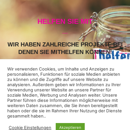
HELFEN SIE MIT
WIR HABEN ZAHLREICHE PROJEKTE BEI
DENEN SIE MITHELFEN KÖNNEN!
Schauen Sie auf unsere „Helfer-Seite“. Vielleicht ist ein Projekt
dabei, an dem Sie Zeit und Lust haben mitzuwirken. Einfach
Wir verwenden Cookies, um Inhalte und Anzeigen zu
anklicken und eintragen.
personalisieren, Funktionen für soziale Medien anbieten
zu können und die Zugriffe auf unsere Website zu
analysieren. Außerdem geben wir Informationen zu Ihrer
Verwendung unserer Website an unsere Partner für
ICH WILL HELFEN
soziale Medien, Werbung und Analysen weiter. Unsere
Partner führen diese Informationen möglicherweise mit
weiteren Daten zusammen, die Sie ihnen bereitgestellt
haben oder die sie im Rahmen Ihrer Nutzung der Dienste
gesammelt haben..
Cookie Einstellungen
Akzeptieren