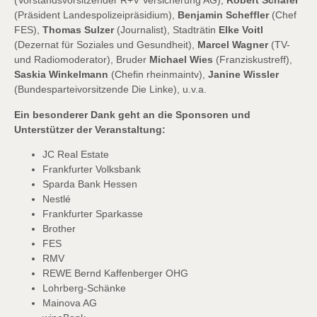
(Vorstandsvorsitzender R+V Versicherung AG),
Robert Schäfer
(Präsident Landespolizeipräsidium),
Benjamin Scheffler
(Chef
FES),
Thomas Sulzer
(Journalist), Stadträtin
Elke Voitl
(Dezernat für Soziales und Gesundheit),
Marcel Wagner
(TV-
und Radiomoderator), Bruder
Michael Wies
(Franziskustreff),
Saskia Winkelmann
(Chefin rheinmaintv),
Janine Wissler
(Bundesparteivorsitzende Die Linke), u.v.a.
Ein besonderer Dank geht an die Sponsoren und
Unterstützer der Veranstaltung:
JC Real Estate
Frankfurter Volksbank
Sparda Bank Hessen
Nestlé
Frankfurter Sparkasse
Brother
FES
RMV
REWE Bernd Kaffenberger OHG
Lohrberg-Schänke
Mainova AG