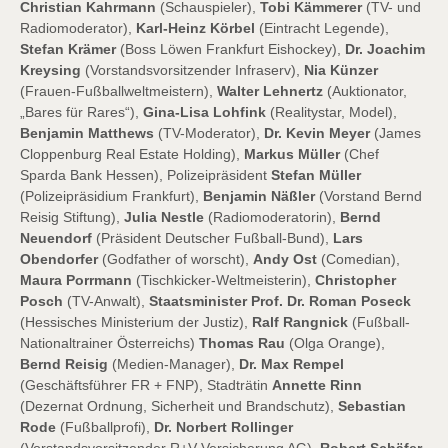
Christian Kahrmann
(Schauspieler),
Tobi Kämmerer
(TV- und
Radiomoderator),
Karl-Heinz Körbel
(Eintracht Legende),
Stefan Krämer
(Boss Löwen Frankfurt Eishockey),
Dr. Joachim
Kreysing
(Vorstandsvorsitzender Infraserv),
Nia Künzer
(Frauen-Fußballweltmeistern),
Walter Lehnertz
(Auktionator,
„Bares für Rares“),
Gina-Lisa Lohfink
(Realitystar, Model),
Benjamin Matthews
(TV-Moderator),
Dr. Kevin Meyer
(James
Cloppenburg Real Estate Holding),
Markus Müller
(Chef
Sparda Bank Hessen), Polizeipräsident
Stefan Müller
(Polizeipräsidium Frankfurt),
Benjamin Näßler
(Vorstand Bernd
Reisig Stiftung),
Julia Nestle
(Radiomoderatorin),
Bernd
Neuendorf
(Präsident Deutscher Fußball-Bund),
Lars
Obendorfer
(Godfather of worscht),
Andy Ost
(Comedian),
Maura Porrmann
(Tischkicker-Weltmeisterin),
Christopher
Posch
(TV-Anwalt),
Staatsminister Prof. Dr. Roman Poseck
(Hessisches Ministerium der Justiz),
Ralf Rangnick
(Fußball-
Nationaltrainer Österreichs)
Thomas Rau
(Olga Orange),
Bernd Reisig
(Medien-Manager),
Dr. Max Rempel
(Geschäftsführer FR + FNP), Stadträtin
Annette Rinn
(Dezernat Ordnung, Sicherheit und Brandschutz),
Sebastian
Rode
(Fußballprofi),
Dr. Norbert Rollinger