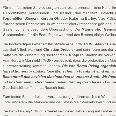
Für den festlichen Service sorgten zahlreiche ehrenamtliche HelferI
40 prominente „Kellnerinnen“ und „Kellner“, darunter etwa Eintracht-
Toppmöller
, Sängerin
Kerstin Ott
oder
Katarina Barley
, Vize-Präsi
Europäischen Parlaments. In weihnachtlicher Atmosphäre gab es fü
Gäste noch eine besondere Überraschung: Der
Männerchor German
V.
präsentierte für die Bedürftigen während des Essens einige Weihn
Die hochwertigen Lebensmittel stiftete erneut der
REWE-Markt Bernd
aus Bad Vilbel, während
Christian Dressler
und sein Team aus der
Schänke
die Zubereitung übernahmen.
Knap
Die Stadtwerke Verkehr
Frankfurt am Main mbH (VGF) ermöglicht, dass die obdachlosen Men
zur Veranstaltung kommen können „
Die von Bernd Reisig organisi
Hilfsaktionen für obdachlose Menschen in Frankfurt sind ein wi
Bestandteil des sozialen Miteinanders in unserer Stadt. Wir freu
mit kostenfreien Fahrscheinen einen Beitrag dazu leisten könn
Geschäftsführer Thomas Raasch fest.
Zum festen Bestandteil der Veranstaltung gehören auch die Weihna
unter anderem die Mainova und der Rhein-Main-Verkehrsverbund am 
Die Bernd Reisig Stiftung arbeitet seit vielen Jahren eng mit zahlreic