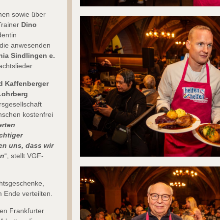
nnen sowie über
Trainer
Dino
dentin
r die anwesenden
ia Sindlingen e.
achtslieder
 Kaffenberger
Lohrberg
sgesellschaft
schen kostenfrei
erten
chtiger
en uns, dass wir
en
“, stellt VGF-
chtsgeschenke,
Ende verteilten.
hen Frankfurter