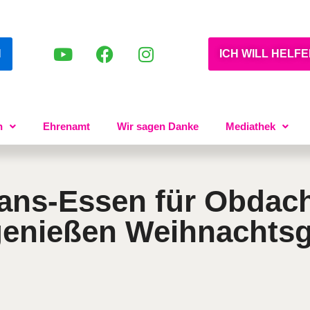
N
ICH WILL HELF
n
Ehrenamt
Wir sagen Danke
Mediathek
ans-Essen für Obdac
 genießen Weihnacht