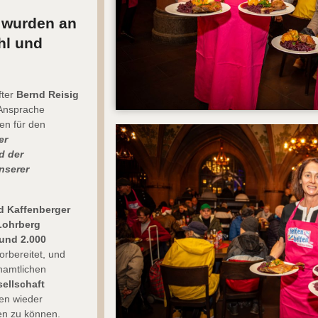
t wurden an
hl und
fter
Bernd Reisig
 Ansprache
en für den
er
d der
nserer
 Kaffenberger
Lohrberg
und 2.000
orbereitet, und
enamtlichen
ellschaft
gen wieder
en zu können.