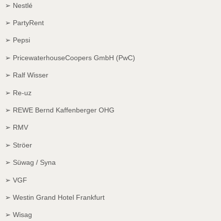
➢ Nestlé
➢ PartyRent
➢ Pepsi
➢ PricewaterhouseCoopers GmbH (PwC)
➢ Ralf Wisser
➢ Re-uz
➢ REWE Bernd Kaffenberger OHG
➢ RMV
➢ Ströer
➢ Süwag / Syna
➢ VGF
➢ Westin Grand Hotel Frankfurt
➢ Wisag