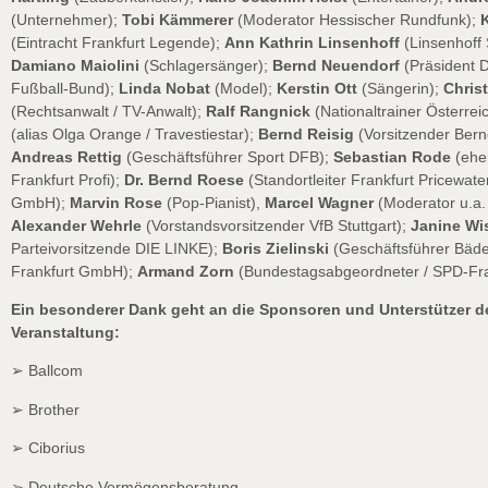
(Unternehmer);
Tobi Kämmerer
(Moderator Hessischer Rundfunk);
K
(Eintracht Frankfurt Legende);
Ann Kathrin Linsenhoff
(Linsenhoff 
Damiano Maiolini
(Schlagersänger);
Bernd Neuendorf
(Präsident 
Fußball-Bund);
Linda Nobat
(Model);
Kerstin Ott
(Sängerin);
Chris
(Rechtsanwalt / TV-Anwalt);
Ralf Rangnick
(Nationaltrainer Österrei
(alias Olga Orange / Travestiestar);
Bernd Reisig
(Vorsitzender Bernd
Andreas Rettig
(Geschäftsführer Sport DFB);
Sebastian Rode
(ehe
Frankfurt Profi);
Dr. Bernd Roese
(Standortleiter Frankfurt Pricewa
GmbH);
Marvin Rose
(Pop-Pianist),
Marcel Wagner
(Moderator u.a. 
Alexander Wehrle
(Vorstandsvorsitzender VfB Stuttgart);
Janine Wi
Parteivorsitzende DIE LINKE);
Boris Zielinski
(Geschäftsführer Bäde
Frankfurt GmbH);
Armand Zorn
(Bundestagsabgeordneter / SPD-Frak
Ein besonderer Dank geht an die Sponsoren und Unterstützer d
Veranstaltung:
➢ Ballcom
➢ Brother
➢ Ciborius
➢ Deutsche Vermögensberatung