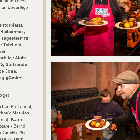
4 hatten diese
 an Bedürftige
entorplatz),
Heilsarmee,
Tagestreff für
 Tafel e.V.,
n &
tblick Aktiv
R5, Stützende
ube Jona,
Weg gGmbH,
olge):
schen Parlament);
chau);
Mathias
erin);
Karin
otare / Bernd
a GmbH);
Pit
eas W. Herb