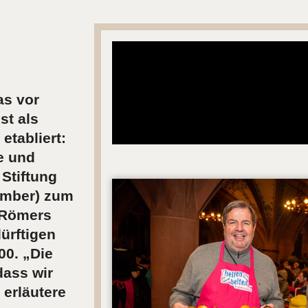
as vor
st als
etabliert:
e und
Stiftung
zember) zum
r Römers
dürftigen
0. „Die
dass wir
, erläutere