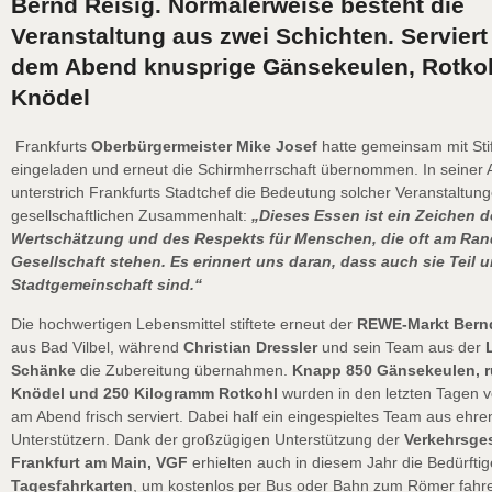
Bernd Reisig. Normalerweise besteht die
Veranstaltung aus zwei Schichten. Servier
dem Abend knusprige Gänsekeulen, Rotko
Knödel
Frankfurts
Oberbürgermeister Mike Josef
hatte gemeinsam mit Sti
eingeladen und erneut die Schirmherrschaft übernommen. In seiner
unterstrich Frankfurts Stadtchef die Bedeutung solcher Veranstaltung
gesellschaftlichen Zusammenhalt:
„Dieses Essen ist ein Zeichen d
Wertschätzung und des Respekts für Menschen, die oft am Ran
Gesellschaft stehen. Es erinnert uns daran, dass auch sie Teil u
Stadtgemeinschaft sind.“
Die hochwertigen Lebensmittel stiftete erneut der
REWE-Markt Bernd
aus Bad Vilbel, während
Christian Dressler
und sein Team aus der
Schänke
die Zubereitung übernahmen.
Knapp 850 Gänsekeulen, r
Knödel und 250 Kilogramm Rotkohl
wurden in den letzten Tagen v
am Abend frisch serviert. Dabei half ein eingespieltes Team aus ehr
Unterstützern. Dank der großzügigen Unterstützung der
Verkehrsges
Frankfurt am Main, VGF
erhielten auch in diesem Jahr die Bedürfti
Tagesfahrkarten
, um kostenlos per Bus oder Bahn zum Römer fahr