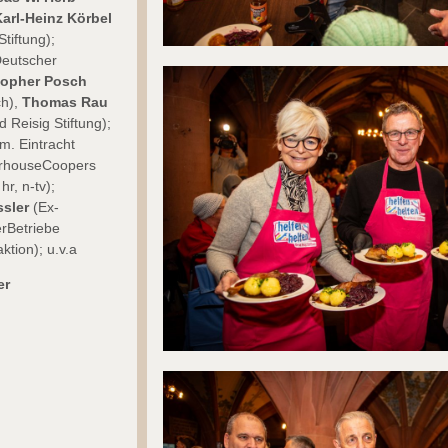
arl-Heinz Körbel
Stiftung);
Deutscher
topher Posch
ch),
Thomas Rau
 Reisig Stiftung);
m. Eintracht
terhouseCoopers
hr, n-tv);
ssler
(Ex-
rBetriebe
tion); u.v.a
er