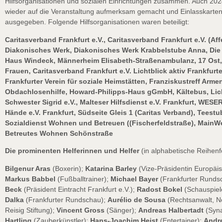
Hilfsorganisationen und sozialen Einrichtungen zusammen. Auch 202
wieder auf die Veranstaltung aufmerksam gemacht und Einlasskarten
ausgegeben. Folgende Hilfsorganisationen waren beteiligt:
Caritasverband Frankfurt e.V., Caritasverband Frankfurt e.V. (Aff
Diakonisches Werk, Diakonisches Werk Krabbelstube Anna, Die 
Haus Windeck, Männerheim Elisabeth-Straßenambulanz, 17 Ost, 
Frauen, Caritasverband Frankfurt e.V. Lichtblick aktiv Frankfurter
Frankfurter Verein für soziale Heimstätten, Franziskustreff Arme
Obdachlosenhilfe, Howard-Philipps-Haus gGmbH, Kältebus, Lich
Schwester Sigrid e.V., Malteser Hilfsdienst e.V. Frankfurt, WESE
Hände e.V. Frankfurt, Südseite Gleis 1 (Caritas Verband), Teest
Sozialdienst Wohnen und Betreuen ((Fischerfeldstraße), Main
Betreutes Wohnen Schönstraße
Die prominenten Helferinnen und Helfer
(in alphabetische Reihenf
Bilgenur Aras
(Boxerin);
Katarina Barley
(Vize-Präsidentin Europäi
Markus Babbel
(Fußballtrainer);
Michael Bayer
(Frankfurter Runds
Beck
(Präsident Eintracht Frankfurt e.V.);
Radost Bokel
(Schauspiel
Dalka
(Frankfurter Rundschau);
Aurélio de Sousa
(Rechtsanwalt, N
Reisig Stiftung);
Vincent Gross
(Sänger);
Andreas Halbertadt
(Syn
Hartling
(Zauberkünstler);
Hans-Joachim Heist
(Entertainer);
Andr