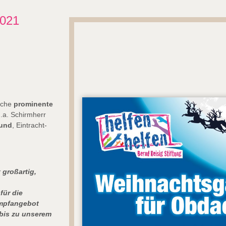
2021
eiche
prominente
.a. Schirmherr
mund
, Eintracht-
.
t großartig,
für die
Impfangebot
bis zu unserem