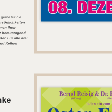
 gerne für die
ersönlichkeiten
men ihrer
nz herausragend
er. Für alle drei
nd Kellner
nke