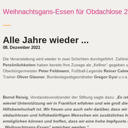
Weihnachtsgans-Essen für Obdachlose 
Alle Jahre wieder ...
08. Dezember 2021
Die Veranstaltung wird wieder in zwei Schichten durchgeführt. Zahlr
Persönlichkeiten
haben bereits Ihre Zusage als „Kellner“ gegeben u
Oberbürgermeister
Peter Feldmann
, Fußball-Legende
Reiner Cal
Trainer
Oliver Glasner
, Bundestagsabgeordneter
Gregor Gysi
u.v.a
Bernd Reisig
, Vorstandsvorsitzender der Stiftung sagte dazu: „
Es is
wieviel Unterstützung wir in Frankfurt erfahren und wie groß die
Hilfsbereitschaft ist. Wir freuen uns auch sehr darüber, dass wir 
obdachlosen und hilfsbedürftigen Menschen ein zusätzliches 
ermöglichen können und hoffen, dass wir eine hohe Impfquote 
„Weihnachtgans-Essen“ erreichen werden.“