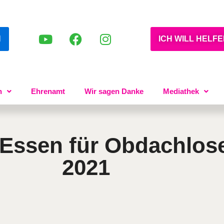
N
ICH WILL HELF
n
Ehrenamt
Wir sagen Danke
Mediathek
Essen für Obdachlose
2021