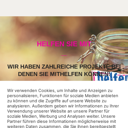
HELFEN SIE MIT
WIR HABEN ZAHLREICHE PROJEKTE BEI
DENEN SIE MITHELFEN KÖNNEN!
Schauen Sie auf unsere „Helfer-Seite“. Vielleicht ist ein Projekt
dabei, an dem Sie Zeit und Lust haben mitzuwirken. Einfach
Wir verwenden Cookies, um Inhalte und Anzeigen zu
personalisieren, Funktionen für soziale Medien anbieten
anklicken und eintragen.
zu können und die Zugriffe auf unsere Website zu
analysieren. Außerdem geben wir Informationen zu Ihrer
Verwendung unserer Website an unsere Partner für
ICH WILL HELFEN
soziale Medien, Werbung und Analysen weiter. Unsere
Partner führen diese Informationen möglicherweise mit
weiteren Daten zusammen, die Sie ihnen bereitgestellt