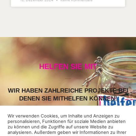
HELFEN SIE MIT
WIR HABEN ZAHLREICHE PROJEKTE BEI
DENEN SIE MITHELFEN KÖNNEN!
Schauen Sie auf unsere „Helfer-Seite“. Vielleicht ist ein Projekt
dabei, an dem Sie Zeit und Lust haben mitzuwirken. Einfach
Wir verwenden Cookies, um Inhalte und Anzeigen zu
personalisieren, Funktionen für soziale Medien anbieten
anklicken und eintragen.
zu können und die Zugriffe auf unsere Website zu
analysieren. Außerdem geben wir Informationen zu Ihrer